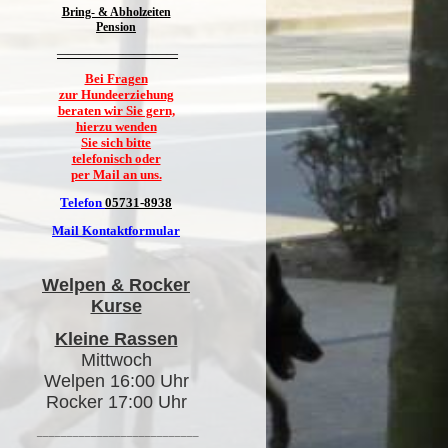
Bring- & Abholzeiten
Pension
———————————
Bei Fragen
zur Hundeerziehung
beraten wir Sie gern,
hierzu wenden
Sie sich bitte
telefonisch oder
per Mail an uns.
Telefon
05731-8938
Mail Kontaktformular
Welpen & Rocker
Kurse
Kleine Rassen
Mittwoch
Welpen 16:00 Uhr
Rocker 17:00 Uhr
___________________________